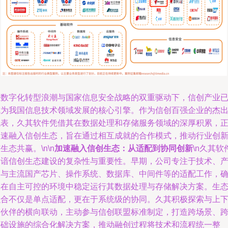
在数字化转型浪潮与国家信息安全战略的双重驱动下，信创产业
成为我国信息技术领域发展的核心引擎。作为信创百强企业的杰
代表，久其软件凭借其在数据处理和存储服务领域的深厚积累，
加速融入信创生态，旨在通过相互成就的合作模式，推动行业创
生态共赢。\n\n
加速融入信创生态：从适配到协同创新
\n久其软
深谙信创生态建设的复杂性与重要性。早期，公司专注于技术、
品与主流国产芯片、操作系统、数据库、中间件等的适配工作，
保在自主可控的环境中稳定运行其数据处理与存储解决方案。生
融合不仅是单点适配，更在于系统级的协同。久其积极探索与上
游伙伴的横向联动，主动参与信创联盟标准制定，打造跨场景、
基础设施的综合化解决方案，推动融创过程将技术和流程统一整