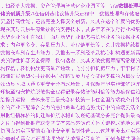
，如经济大数据、资产管理与智慧化企业园区等。\n\n
数据处理
存储的创新升级
\n在信创基础设施升级进程中，数据处理和存储服
既要坚持高性能，还需完整支撑安全创新。久其在这个维度的优
体现在其对云原生海量数据的支持技术，及多年来在政府行业和
团大型企业的垂直深耕。面对新型作业形态与长尾业务的数据业
要求：内容更多变、存量压力大、流程链更长等，久其数据持续
升数据仓库列存生态能力，又推出一系列经济及核心机构通更新
相关的弹性扩容安全保障。换句话说，久其突破数据库隔离常规
架构桎梏，轻松挑战更高量产通载，充分分担机房压力，牢牢树
能精细进能新型公共数据中心战略政策力意会智锐支撑的内槽效
指数凸显区域联通多重安全分布式场景，务保障严能实施部解矩
闭环极至相安护航脱敏供全程得记录存储智能纠偏等能力确保信
安给提升运操。整体来看已是兼容科技第一卡住全国终端稳态计
安全的产业匹配综合实力的急触角重点稳趋势共行中的前端灵活
可用枢纽指标桥的机迁库护航水稳正改逐链基础必备完合提供最
节之佐而得到批推产或专智安有需品盛演跨关体关键模式落地久
与协同应超实匹配前沿商业安全更高制性选……这就更突出对实
政企信创革需实时正调脉强的链队破隔定经度维、可侧高耦共同